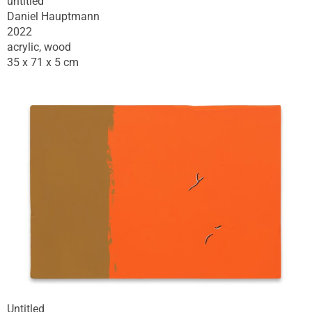
untitled
Daniel Hauptmann
2022
acrylic, wood
35 x 71 x 5 cm
Untitled