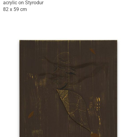
acrylic on Styrodur
82 x 59 cm