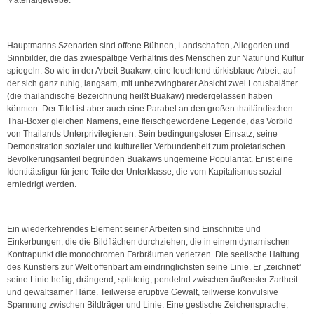
Hauptmanns Szenarien sind offene Bühnen, Landschaften, Allegorien und
Sinnbilder, die das zwiespältige Verhältnis des Menschen zur Natur und Kultur
spiegeln. So wie in der Arbeit Buakaw, eine leuchtend türkisblaue Arbeit, auf
der sich ganz ruhig, langsam, mit unbezwingbarer Absicht zwei Lotusbalätter
(die thailändische Bezeichnung heißt Buakaw) niedergelassen haben
könnten. Der Titel ist aber auch eine Parabel an den großen thailändischen
Thai-Boxer gleichen Namens, eine fleischgewordene Legende, das Vorbild
von Thailands Unterprivilegierten. Sein bedingungsloser Einsatz, seine
Demonstration sozialer und kultureller Verbundenheit zum proletarischen
Bevölkerungsanteil begründen Buakaws ungemeine Popularität. Er ist eine
Identitätsfigur für jene Teile der Unterklasse, die vom Kapitalismus sozial
erniedrigt werden.
Ein wiederkehrendes Element seiner Arbeiten sind Einschnitte und
Einkerbungen, die die Bildflächen durchziehen, die in einem dynamischen
Kontrapunkt die monochromen Farbräumen verletzen. Die seelische Haltung
des Künstlers zur Welt offenbart am eindringlichsten seine Linie. Er „zeichnet“
seine Linie heftig, drängend, splitterig, pendelnd zwischen äußerster Zartheit
und gewaltsamer Härte. Teilweise eruptive Gewalt, teilweise konvulsive
Spannung zwischen Bildträger und Linie. Eine gestische Zeichensprache,