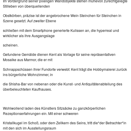
Im Vordergrund seiner pixeligen Wandobjekte stehen mühevoll zurechtgelegte
Stilleben von überquellenden
Obstkörben, präzise ist der angebrochene Wein Steinchen für Steinchen in
Szene gesetzt. Auf zweiter Ebene
schließen mit dem Smartphone generierte Kulissen an, die hyperreal und
wirklicher als ihre Ausgangslage
scheinen.
Gefundene Gemälde dienen Kent als Vorlage für seine repräsentativen
Mosaike aus Marmor, die er mit
Schnappschüssen ihrer Fundorte verwebt: Kent trägt die Hobbymalerei zurück
ins bürgerliche Wohnzimmer, in
die Shisha-Bar von nebenan oder die Kunst- und Antiquitätenabteilung des
überbeleuchteten Kaufhauses.
Wohlwollend laden des Künstlers Sitzsäcke zu ganzkörperlichen
Rezeptionserfahrungen ein. Mit einer schweren
Kristallkugel im Schoß, oder dem Zellkern des Seins, tritt die*der Betrachter*in
mit den sich im Ausstellungsraum