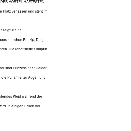
VON DER VORTEILHAFTESTEN
en Platz verlassen und steht im
gezeigt: kleine
ositorischen Prinzip, Dinge,
en. Die robotisierte Skulptur
.
ider sind Prinzessinnenkleider
n die Puffärmel zu Augen und
jaulendes Kleid während der
ird. In einigen Ecken der