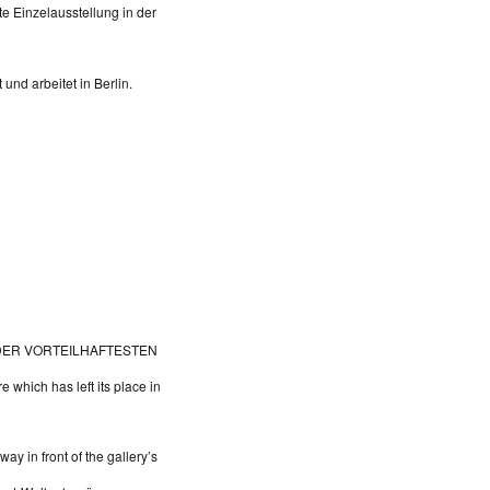
e Einzelausstellung in der
und arbeitet in Berlin.
ON DER VORTEILHAFTESTEN
e which has left its place in
ay in front of the gallery’s