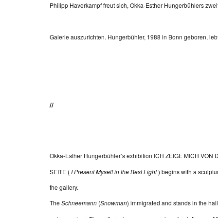
Philipp Haverkampf freut sich, Okka-Esther Hungerbühlers zweit
Galerie auszurichten. Hungerbühler, 1988 in Bonn geboren, lebt 
//
Okka-Esther Hungerbühler’s exhibition ICH ZEIGE MICH V
SEITE (
I Present Myself in the Best Light
) begins with a sculptur
the gallery.
The
Schneemann
(
Snowman
) immigrated and stands in the hallw