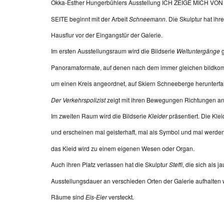
Okka-Esther Hungerbühlers Ausstellung ICH ZEIGE MICH 
SEITE beginnt mit der Arbeit
Schneemann
. Die Skulptur hat ihr
Hausflur vor der Eingangstür der Galerie.
Im ersten Ausstellungsraum wird die Bildserie
Weltuntergänge
Panoramaformate, auf denen nach dem immer gleichen bildkomp
um einen Kreis angeordnet, auf Skiern Schneeberge herunterfahr
Der Verkehrspolizist
zeigt mit ihren Bewegungen Richtungen an
Im zweiten Raum wird die Bildserie
Kleider
präsentiert. Die Kle
und erscheinen mal geisterhaft, mal als Symbol und mal werde
das Kleid wird zu einem eigenen Wesen oder Organ.
Auch ihren Platz verlassen hat die Skulptur
Steffi
, die sich als 
Ausstellungsdauer an verschieden Orten der Galerie aufhalten w
Räume sind
Eis-Eier
versteckt.